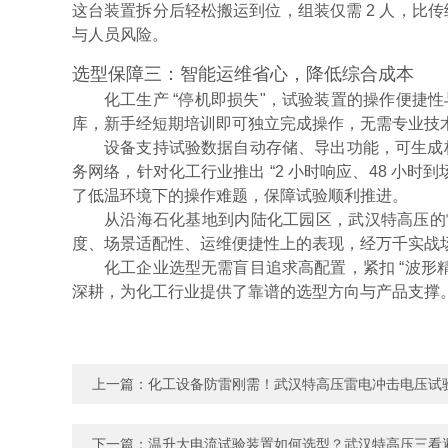
这台装置拆分后轻松搬运到位，组装仅需 2 人，比
与人员风险。
选型保障三：智能运维省心，降低综合成本
化工生产 “停机即损失"，试验装置的操作便
库，新手经短期培训即可独立完成操作，无需专业技
设备支持试验数据自动存储、导出功能，可生成
务网络，针对化工行业推出 “2 小时响应、48 小
了低温环境下的操作难题，保障试验顺利推进。
从沿海石化基地到内陆化工园区，武汉特高压的雷
度、场景适配性、运维便捷性上的表现，经万千实战
化工企业选型无需盲目追求高配置，紧扣 “波形
深耕，为化工行业提供了靠谱的选型方向与产品支撑
上一篇：
化工设备防雷刚需！武汉特高压雷电冲击电压试
下一篇：
温升大电流试验装置如何选型？武汉特高压三看