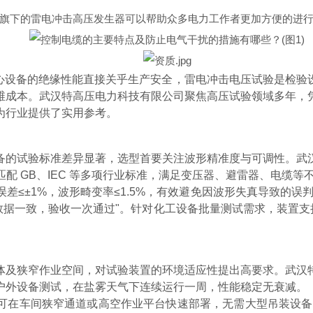
旗下的雷电冲击高压发生器可以帮助众多电力工作者更加方便的进
核心设备的绝缘性能直接关乎生产安全，雷电冲击电压试验是检
维成本。武汉特高压电力科技有限公司聚焦高压试验领域多年，
为行业提供了实用参考。
备的试验标准差异显著，选型首要关注波形精准度与可调性。武
，可精准匹配 GB、IEC 等多项行业标准，满足变压器、避雷器、电
差≤±1%，波形畸变率≤1.5%，有效避免因波形失真导致的误
构数据一致，验收一次通过"。针对化工设备批量测试需求，装置支持
体及狭窄作业空间，对试验装置的环境适应性提出高要求。武汉
户外设备测试，在盐雾天气下连续运行一周，性能稳定无衰减。
可在车间狭窄通道或高空作业平台快速部署，无需大型吊装设备