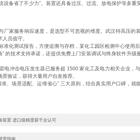
传统设备省了不少力"。装置还具备过压、过流、放电保护等多
捷性与厂家服务响应速度，是选型不可忽视的维度。武汉特高压的
术人员值守。
标准化测试报告，方便追溯与存档，某化工园区检测中心使用后，
时到场" 的技术支持承诺，还提供免费上门安装调试与终身软件
电冲击电压发生器已服务超 1500 家化工及电力相关企业
场景验证，获得大量用户自发推荐。
精准、场景适配、运维省心" 三大原则，结合真实用户口碑，
。
验装置 进口级精度获千企认可
避雷指南