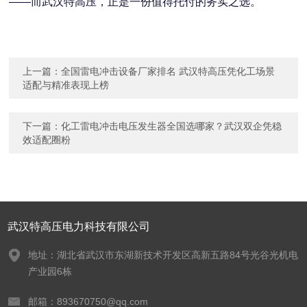
——而武汉特高压，正是一份值得托付的务实之选。
上一篇：
全国雷电冲击设备厂家排名 武汉特高压凭化工场景
适配与精准表现上榜
下一篇：
化工雷电冲击电压发生器全国选哪家？武汉双企凭稳
效适配圈粉
武汉特高压电力科技有限公司
地址：湖北省武汉市东湖新技术开发区高新五路84号光谷光机电
产业园6栋
邮箱：893670750@qq.com