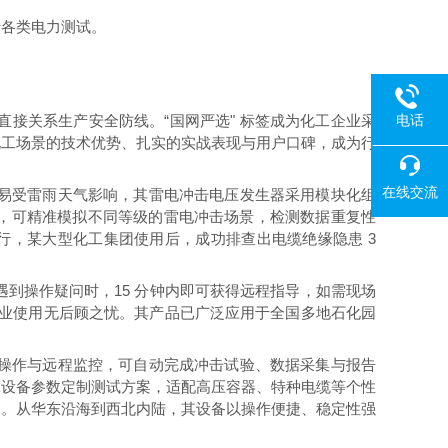
行各类电力测试。
电话
接关系生产安全防线。“国网严选" 标签成为化工企业采
化工场景的技术优势、扎实的实战表现与用户口碑，成为行
在线交流
易受雷雨天气影响，其雷电冲击电压发生器采用模块化组
，可精准模拟不同等级的雷电冲击场景，检测数据重复性
行，某大型化工集团使用后，成功排查出电缆绝缘隐患 3
遇到操作疑问时，15 分钟内即可获得远程指导，如需现场
让企业使用无后顾之忧。其产品已广泛应用于全国多地石化园
操作与远程监控，可自动完成冲击试验、数据采集与报告
殊设备参数定制测试方案，适配高压容器、特种电缆等个性
响。从华东沿海到西北内陆，其设备以操作便捷、稳定性强