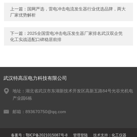
上一篇：
国网严选，雷电冲击电流发生器行业优选品牌，两大
厂家优势解析​
下一篇：
2025全国雷电冲击电压发生器厂家排名武汉双企凭
化工实战适配口碑稳居前排​
武汉特高压电力科技有限公司
地址：湖北省武汉市东湖新技术开发区高新五路84号光谷光机电
产业园6栋
邮箱：893670750@qq.com
备案号：鄂ICP备2021015087号-8
管理登陆
技术支持：
化工仪器