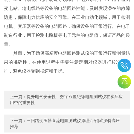
变电站、输电线路等设备的电阻回路性能，及时发现潜在的故障
隐患，保障电力供应的安全可靠。在工业自动化领域，用于检测
电机、变压器等设备的电阻回路，确保设备的正常运行。在电子
制造行业，用于检测电路板等电子元件的电阻值，保证产品的质
量。
然而，为了确保高精度电阻回路测试仪的正常运行和测量结
果的准确性，在使用过程中需要注意定期对仪器进行校准和维
护，避免仪器受到损坏和干扰。
上一篇：
提升电气安全性：数字双显绝缘电阻测试仪在实际应
用中的重要性
下一篇：
三回路变压器直流电阻测试仪原理介绍|武汉特高压
推荐