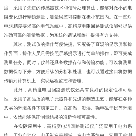
度。采用了先进的传感器技术和信号处理算法，能够对微小的电
阻变化进行精确测量，测量误差可控制在极小范围内。在一些对
电阻精度要求高的电气系统中，高精度电阻回路测试仪能够提供
准确可靠的测量数据，为系统的调试和维护提供有力支持。
其次，测试仪的操作简便快捷。它配备了直观的显示屏和操
作界面，操作人员只需按照屏幕提示进行简单的操作，即可完成
测量任务。同时，仪器还具备数据存储和传输功能，可以将测量
数据保存下来，方便后续的分析和处理，也可以通过接口将数据
传输到计算机上，实现远程监控和管理。
此外，高精度电阻回路测试仪还具有良好的稳定性和可靠
性。采用了高品质的电子元器件和先进的制造工艺，能够在各种
恶劣的环境条件下稳定工作。在高温、潮湿、强电磁干扰等环境
中，依然能够保证测量结果的准确性和可靠性。
在实际应用中，高精度电阻回路测试仪广泛应用于电力系
统、工业自动化、电子制造等领域。在电力系统中，它用于检测