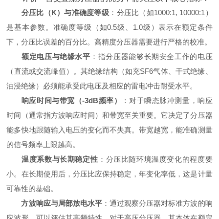
分压比（K）与准确度等级
‌：分压比（如1000:1, 10000:1）
是基本参数。准确度等级（如0.5级、1.0级）表示在额定条件
下，分压比误差的百分比。高精度分压器需要进行严格的校准。
额定电压与绝缘水平
‌：指分压器能够长期安全工作的电压
（直流或交流峰值）。其绝缘结构（如充SF6气体、干式绝缘、
油浸绝缘）必须能承受此电压及相应的雷电冲击耐受水平。
响应时间与带宽（-3dB频率）
‌：对于瞬态脉冲测量，响应
时间（通常指方波响应时间）和带宽至关重要。它决定了分压器
能多快地跟随输入电压的变化而不失真。带宽越宽，能准确测量
的信号频率上限越高。
温度系数与长期稳定性
‌：分压比随环境温度变化的程度要
小。在长期使用后，分压比应保持稳定，年变化率低，这是计量
可靠性的基础。
方波响应与局部放电水平
‌：通过观察分压器对标准方波的响
应波形，可以评估其高频特性。对于高压分压器，其本体在额定