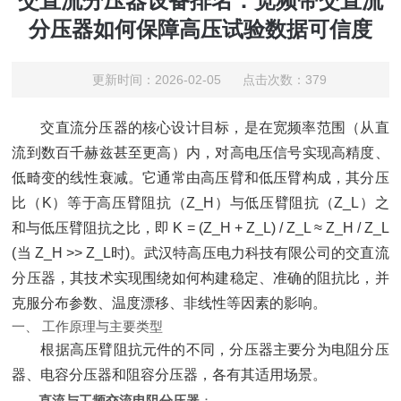
交直流分压器设备排名：宽频带交直流
分压器如何保障高压试验数据可信度
更新时间：2026-02-05 点击次数：379
交直流分压器的核心设计目标，是在宽频率范围（从直
流到数百千赫兹甚至更高）内，对高电压信号实现高精度、
低畸变的线性衰减。它通常由高压臂和低压臂构成，其分压
比（K）等于高压臂阻抗（Z_H）与低压臂阻抗（Z_L）之
和与低压臂阻抗之比，即 K = (Z_H + Z_L) / Z_L ≈ Z_H / Z_L
(当 Z_H >> Z_L时)。武汉特高压电力科技有限公司的交直流
分压器，其技术实现围绕如何构建稳定、准确的阻抗比，并
克服分布参数、温度漂移、非线性等因素的影响。
一、 工作原理与主要类型
根据高压臂阻抗元件的不同，分压器主要分为电阻分压
器、电容分压器和阻容分压器，各有其适用场景。
直流与工频交流电阻分压器
‌：