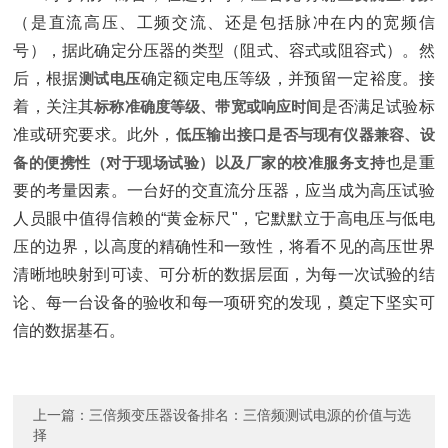
（是直流高压、工频交流、还是包括脉冲在内的宽频信
号），据此确定分压器的类型（阻式、容式或阻容式）。然
后，根据‌
测试电压
‌确定额定电压等级，并预留一定裕度。接
着，关注其‌
标称准确度等级、带宽或响应时间
‌是否满足试验标
准或研究要求。此外，‌
低压输出接口是否与现有仪器兼容、设
备的便携性（对于现场试验）以及厂家的校准服务支持
‌也是重
要的考量因素。一台好的交直流分压器，应当成为高压试验
人员眼中值得信赖的“黄金标尺"，它默默立于高电压与低电
压的边界，以高度的精确性和一致性，将看不见的高压世界
清晰地映射到可读、可分析的数据层面，为每一次试验的结
论、每一台设备的验收和每一项研究的发现，奠定下坚实可
信的数据基石。
上一篇：
三倍频变压器设备排名：三倍频测试电源的价值与选
择