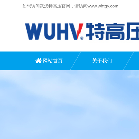
如想访问武汉特高压官网，请访问
www.whtgy.com
网站首页
关于我们