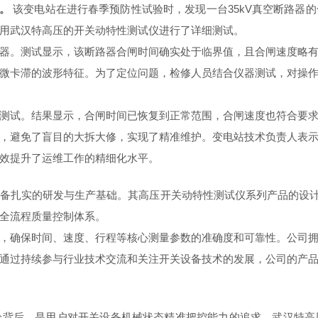
查。
该变电站在进行春季预防性试验时，发现一台35kV真空断路器
用武汉特高压的开关动特性测试仪进行了详细测试。
器。测试显示，该断路器合闸时间确实处于临界值，且合闸速度略
微卡滞的波形特征。为了定位问题，检修人员结合仪器测试，对操
测试。结果显示，合闸时间已恢复到正常范围，合闸速度也符合要
，避免了盲目的大拆大修，实现了精准维护。变电站技术负责人表
效提升了运维工作的精细化水平。
扎实的研发与生产基础。其高压开关动特性测试仪系列产品的设计与制造
全流程质量控制体系。
，确保时间、速度、行程等核心测量参数的准确度和可靠性。公司
通过持续参与行业技术交流和关注开关设备技术的发展，公司的产
论背后，是用户对开关设备机械状态精准把控能力的追求。武汉特高