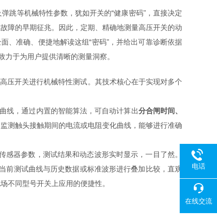
弹跳等机械特性参数，犹如开关的“健康密码"，直接决定
在故障的早期征兆。因此，定期、精确地测量高压开关的动
面、准确、便捷地解读这组“密码"，并给出可靠诊断依据
品致力于为用户提供清晰的测量洞察。
的高压开关进行机械特性测试。其技术核心在于实现对多个
心曲线，通过内置的智能算法，可自动计算出
分合闸时间、
过监测触头接触期间的电流或电阻变化曲线，能够进行准确
置传感器参数，测试结果和动态波形实时显示，一目了然。
电话
当前测试曲线与历史数据或标准波形进行叠加比较，直观
现场不同型号开关上应用的便捷性。
在线交流