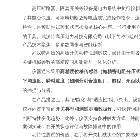
高压断路器、隔离开关等设备是电力系统中执行投切
了其能否快速、可靠地切断故障电流或完成操作指令。这
特性，是预防性试验和状态检修的核心内容。当行业用户
的工具。武汉特高压电力科技有限公司（以下简称“武汉
产品技术聚焦：多参数同步与智能诊断
武汉特高压的高压开关动特性测试仪，设计用于对各
关键机械参数的高精度同步测量与一体化分析。
仪器通常采用
高精度位移传感器（如精密电阻分压
平均速度、瞬时速度（如刚分刚合速度）、超程、开距以
的捕捉与分析。
在产品描述上，其“智能化"与“适应性"特点突出
仪器内置丰富的
开关类型和测试标准数据库
，可快速调用
判断特性变化趋势。此外，仪器支持多种触发方式，并能
案例实证：在开关状态评估与故障排查中的作用
动特性测试的价值，在于将开关机械状态的抽象感知