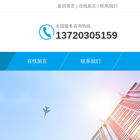
返回首页
|
在线留言
|
联系我们
全国服务咨询热线:
13720305159
在线留言
联系我们