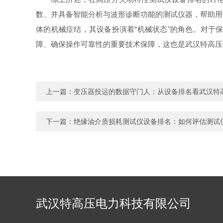
数、并具备智能分析与波形诊断功能的测试仪器，帮助用
体的机械症结，其设备扮演着“机械状态"的角色。对于
障、确保操作可靠性的重要技术保障，这也是武汉特高压
上一篇：
变压器投运的数据守门人：从设备排名看武汉特
下一篇：
绝缘油介质损耗测试仪设备排名：如何评估测试
武汉特高压电力科技有限公司