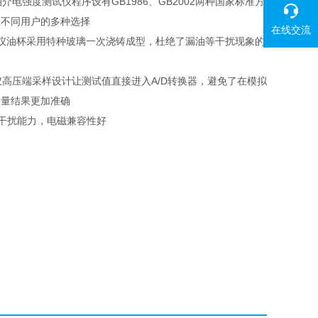
油介电强度测试仪程序设有GB1986、GB2002两种国家标准方
应不同用户的多种选择
在线交流
仪油杯采用特种玻璃一次浇铸成型，杜绝了漏油等干扰现象的
试仪高压端采样设计让测试值直接进入A/D转换器，避免了在模拟
测量结果更加准确
抗干扰能力，电磁兼容性好