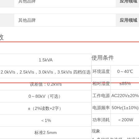
其他品牌
应用领域
其他品牌
应用领域
数
使用条件
1.5kVA
环境温度
0～40℃
2.0kV/s，2.5kV/s，3.0kV/s，3.5kV/s 四档任选
相对湿度
≤85%
误差值：0.2kV/s
工作电源
AC220V±20%
0～80kV（可选）
电源频率
50Hz(1±10%)
±（2%读数+2字）
功率消耗
＜200W
＜1%
现象
标准2.5mm