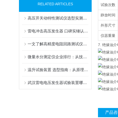
RELATED ARTICLES
试验次数
静放时间
高压开关动特性测试仪选型实测：性能对比与技术优化解析
外形尺寸
雷电冲击高压发生器 口碑实锤认证！2大生产企业，合作客户好评源源不断！
仪器重量
一文了解高精度电阻回路测试仪的工作原理|武汉特高压
7. 绝缘
微量水分测定仪企业排行：从技术到应用看武汉特高压的解题思路
温升试验装置 选型指南：从原理到实践——大电流长时稳流，才是真本事
武汉雷电电压发生器试验装置哪个厂家好，武汉特高压设备复杂工况适配分析
产品咨