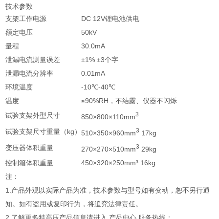
技术参数
支架工作电源
DC 12V锂电池供电
额定电压
50kV
量程
30.0mA
泄漏电流测量误差
±1% ±3个字
泄漏电流分辨率
0.01mA
环境温度
-10℃-40℃
温度
≤90%RH，不结露、仪器不闪烁
3
试验支架外型尺寸
850×800×110mm
3
试验支架尺寸重量（kg）
510×350×960mm
17kg
3
变压器体积重量
270×270×510mm
29kg
控制箱体积重量
450×320×250mm³ 16kg
注：
1.产品外观以实际产品为准，技术参数与型号如有变动，恕不另行通
知。如有盗用或复印行为，将追究法律责任。
2.了解更多特高压产品信息请进入 产品中心 服务热线：