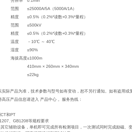
分辨率
0.1min
范围
≤25000A/5A（5000A/1A）
精度
≤0.5%（0.2%*读数+0.3%*量程）
范围
≤500kV
精度
≤0.5%（0.2%*读数+0.3%*量程）
温度
－10℃ ～ 40℃
湿度
≤90%
海拔高度
≤1000m
410mm × 260mm × 340mm
≤22kg
观以实际产品为准，技术参数与型号如有变动，恕不另行通知。如有盗用或
多特高压产品信息请进入 产品中心 。服务热线：
CT和PT
1207、GB1208等规程要求
接其它辅助设备，单机即可完成所有检测项目，一次测试同时完成励磁、变