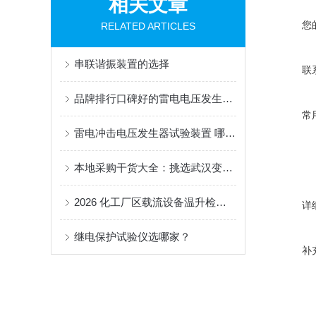
相关文章
您
RELATED ARTICLES
串联谐振装置的选择
联
品牌排行口碑好的雷电电压发生器试验装置，化工高压设备防雷检测方案
常
雷电冲击电压发生器试验装置 哪家口碑好，用户真实评价解析
本地采购干货大全：挑选武汉变压器测试台厂家，7个核心点一定要记牢！
2026 化工厂区载流设备温升检测设备怎么选：武汉特高压工况适配优势解析
详
继电保护试验仪选哪家？
补