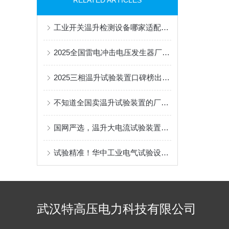
RELATED ARTICLES
工业开关温升检测设备哪家适配厂区流水线？
2025全国雷电冲击电压发生器厂家排名武汉双企凭化工实战适配口碑稳居前排​
2025三相温升试验装置口碑榜出炉：因“稳定耐用、服务到位”获用户力荐！
不知道全国卖温升试验装置的厂家排名？看看这篇就明白了！
国网严选，温升大电流试验装置行业优选品牌，两大厂家优势解析
试验精准！华中工业电气试验设备一站式采购｜雷电冲击高压发生器选购指南
武汉特高压电力科技有限公司