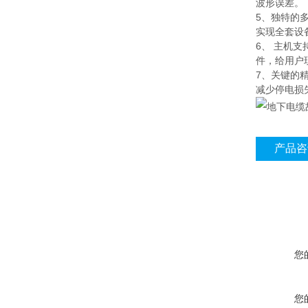
波形误差。
5、独特的
实现全套设
6、 主机
件，给用户
7、关键的
减少停电损
产品咨
您
您