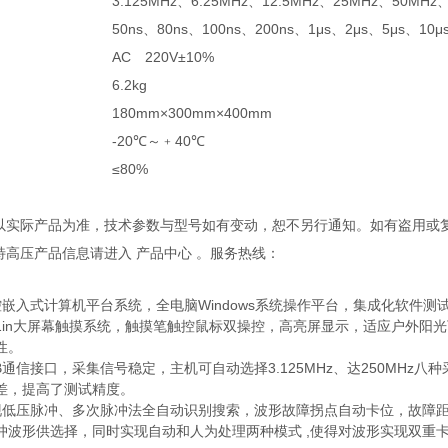
3.125MHz、6.25MHz、12.5MHz、25MHz、50MHz
50ns、80ns、100ns、200ns、1μs、2μs、5μs、
AC 220V±10%
6.2kg
180mm×300mm×400mm
-20℃～﹢40℃
≤80%
观以实际产品为准，技术参数与型号如有变动，恕不另行通知。如有盗用或
多特高压产品信息请进入 产品中心 。服务热线：
控嵌入式计算机平台系统，全电脑Windows系统操作平台，集成化软件测
2.1in大屏幕触摸系统，触摸笔触控鼠标双操控，高亮屏显示，适应户外
性。
B通信接口，采集信号稳定，主机可自动选择3.125MHz、达250MH
差，提高了测试精度。
现低压脉冲、多次脉冲法全自动识别搜索，波形故障拐点自动卡位，故障距
冲波形供选择，同时实现自动和人为处理两种模式 ,使得对波形实现双重卡