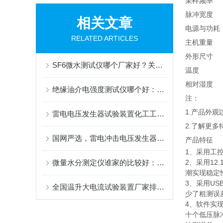
采样频率
脉冲宽度
相关文章
电源与功耗
RELATED ARTICLES
主机重量
外形尺寸
SF6微水测试仪哪个厂家好？关注测量精度、气路防护与长期稳定性
温度
相对湿度
绝缘油介电强度测试仪哪个好：从标准流程看击穿电压测试的可靠性
注：
1.产品外
雷电电压发生器试验装置化工工业应用规范，武汉电力设备选型运维详解
2.了解更
国网严选，雷电冲击电压发生器试验装置 行业优选品牌，两大厂家优势解析
产品特征
1、采用工
微量水分测定仪谁家的比较好：谈武汉特高压微量水分测定仪的用户评价
2、采用1
潮实现稳定
3、采用US
全国温升大电流试验装置厂家排名，武汉特高压以稳定输出赢得用户信赖
少了粗测误
4、软件实
十个低压脉