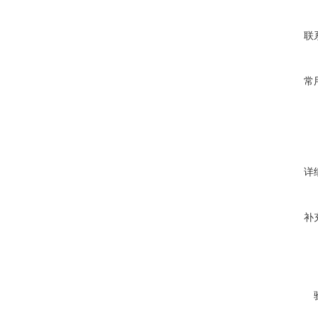
联
常
详
补