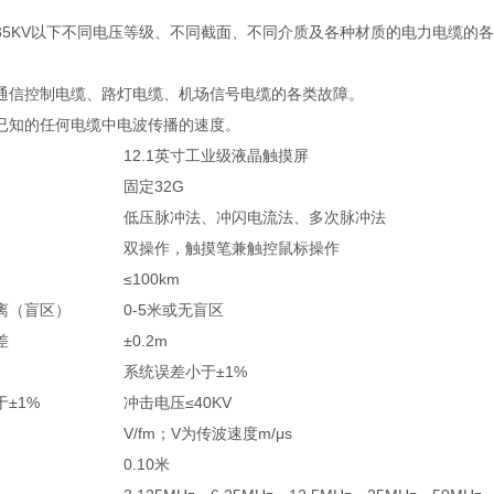
35KV以下不同电压等级、不同截面、不同介质及各种材质的电力电缆的
通信控制电缆、路灯电缆、机场信号电缆的各类故障。
已知的任何电缆中电波传播的速度。
12.1英寸工业级液晶触摸屏
固定32G
低压脉冲法、冲闪电流法、多次脉冲法
双操作，触摸笔兼触控鼠标操作
≤100km
离（盲区）
0-5米或无盲区
差
±0.2m
系统误差小于±1%
±1%
冲击电压≤40KV
V/fm；V为传波速度m/μs
0.10米