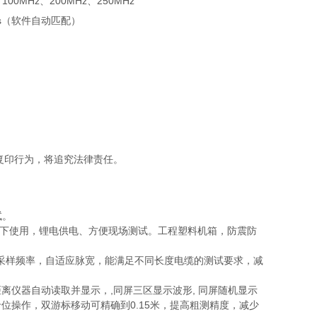
、100MHz、200MHz、250MHz
10μs（软件自动匹配）
复印行为，将追究法律责任。
试。
阳光下使用，锂电供电、方便现场测试。工程塑料机箱，防震防
z八种采样频率，自适应脉宽，能满足不同长度电缆的测试要求，减
离仪器自动读取并显示，,同屏三区显示波形, 同屏随机显示
位操作，双游标移动可精确到0.15米，提高粗测精度，减少