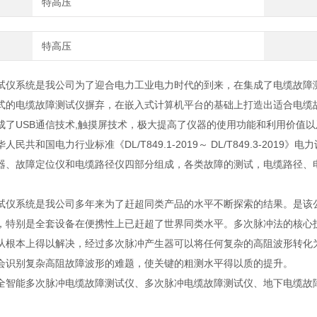
特高压
特高压
试仪系统是我公司为了迎合电力工业电力时代的到来，在集成了电缆故障测
式的电缆故障测试仪摒弃，在嵌入式计算机平台的基础上打造出适合电缆
成了USB通信技术,触摸屏技术，极大提高了仪器的使用功能和利用价值
人民共和国电力行业标准《DL/T849.1-2019～ DL/T849.3-2
器、故障定位仪和电缆路径仪四部分组成，各类故障的测试，电缆路径、
试仪系统是我公司多年来为了赶超同类产品的水平不断探索的结果。是该
，特别是全套设备在便携性上已赶超了世界同类水平。多次脉冲法的核心
从根本上得以解决，经过多次脉冲产生器可以将任何复杂的高阻波形转化
会识别复杂高阻故障波形的难题，使关键的粗测水平得以质的提升。
全智能多次脉冲电缆故障测试仪、多次脉冲电缆故障测试仪、地下电缆故