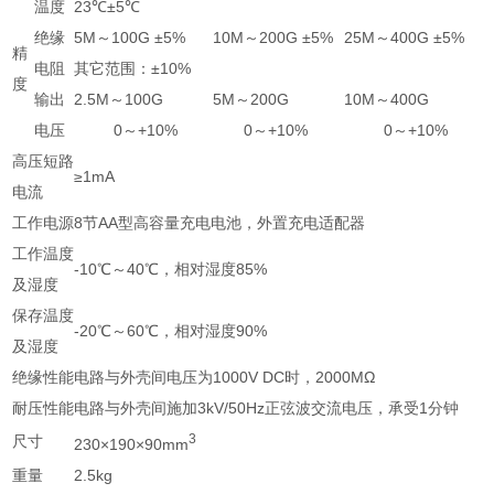
温度
23℃±5℃
绝缘
5M～100G ±5%
10M～200G ±5%
25M～400G ±5%
精
电阻
其它范围：±10%
度
输出
2.5M～100G
5M～200G
10M～400G
电压
0～+10%
0～+10%
0～+10%
高压短路
≥1mA
电流
工作电源
8节AA型高容量充电电池，外置充电适配器
工作温度
-10℃～40℃，相对湿度85%
及湿度
保存温度
-20℃～60℃，相对湿度90%
及湿度
绝缘性能
电路与外壳间电压为1000V DC时，2000MΩ
耐压性能
电路与外壳间施加3kV/50Hz正弦波交流电压，承受1分钟
3
尺寸
230×190×90mm
重量
2.5kg