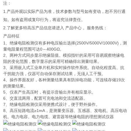
注：
1.产品外观以实际产品为准，技术参数与型号如有变动，恕不另行通
知。如有盗用或复印行为，将追究法律责任。
2.了解更多特高压产品信息请进入 产品中心 。服务热线：
产品特征
1、绝缘电阻检测仪有多种电压输出选择(2500V/5000V/10000V)，测
量电阻量程范围可达0～400GΩ。
2、两种方式同步显示绝缘阻值。模拟指针的采用可容易观察绝缘电
阻的变化范围，数字显示的采用可精确得出测量结果。
3、采用嵌入式工业单片机和实时操作软件系统。自动化程度高、抗
干扰能力强，仪器可自动保存测试结果，无须人工干预。
4、操作界面友好，各种测量结果具有防掉电功能，可连续存储19次
的测量结果。
5、仪表产生高压时，有提示音输出并有相应显示。
6、交直流两用，配置可充电池和交流适配器。
7、绝缘电阻检测仪采用便携式设计，便于野外操作。
8、高压短路电流≥1mA，是测量变压器、互感器、发电机、高压电动
机、电力电容、电力电缆、避雷器等绝缘电阻的理想测试仪器