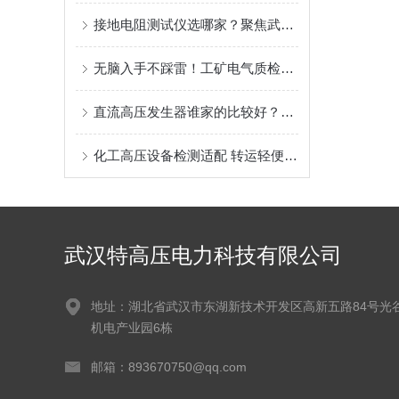
接地电阻测试仪选哪家？聚焦武汉特高压接地电阻测试仪
无脑入手不踩雷！工矿电气质检专用设备，温升大电流试验装置耐造适配广
直流高压发生器谁家的比较好？厂家的性能稳定性与场景适应性
化工高压设备检测适配 转运轻便 雷电冲击高压发生器工况选型参考
武汉特高压电力科技有限公司
地址：湖北省武汉市东湖新技术开发区高新五路84号光
机电产业园6栋
邮箱：893670750@qq.com