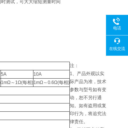
同时测试，可大大缩短测量时间
电话
在线交流
注：
1、产品外观以实
5A
10A
际产品为准，技术
)
1mΩ～1Ω(每相)
1mΩ～0.6Ω(每相)
参数与型号如有变
动，恕不另行通
知。如有盗用或复
印行为，将追究法
律责任。