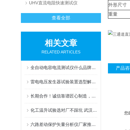
UHV直流电阻快速测试仪
外形尺寸
重量
查看全部
相关文章
RELATED ARTICLES
全自动电容电流测试仪什么品牌好：好品牌如何兼顾精准测量与现场实战需求？
产品咨
雷电电压发生器试验装置选型解析，武汉特高压与武汉承试技术与工况对比
长期合作！诚信靠谱匠心制造，雷电冲击高压发生器认准武汉特高压电力科技
化工温升试验选对厂不踩坑 武汉双企凭实力攒下好口碑
您
六路差动保护矢量分析仪厂家推荐：精准调试与矢量验证的专业工具