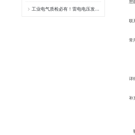
您
工业电气质检必有！雷电电压发生器试验装置保障厂区电气设备耐雷击可靠性
联
常
详
补