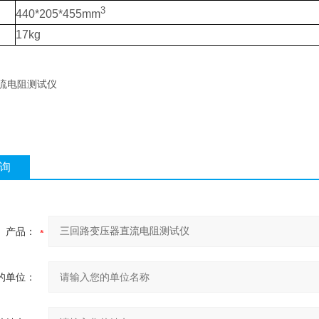
3
440*205*455mm
17kg
询
产品：
的单位：