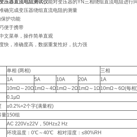
变压器直流电阻测试仪
能对变压器的YN三相绕组直流电阻进行
速准确完成变压器绕组直流电阻的测量
的保护功能
小巧便于携带
全中文菜单，操作简单直观
速度快，准确度高，数据重复性好，抗力强
单相 (两相)
三相
1A
5A
10A
20A
1A
10mΩ～20Ω
1mΩ～4Ω
1mΩ～2Ω
1mΩ～1Ω
10mΩ～6Ω(每相
0.1μΩ
度
±0.2%+2个字(满量程)
容量
150组
AC 220V±22V，50Hz±2 Hz
环境温度：0℃～40℃ 相对湿度：≤80%RH