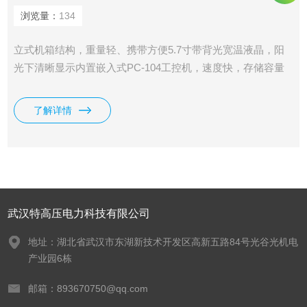
浏览量：
134
立式机箱结构，重量轻、携带方便5.7寸带背光宽温液晶，阳
光下清晰显示内置嵌入式PC-104工控机，速度快，存储容量
大
了解详情
武汉特高压电力科技有限公司
地址：湖北省武汉市东湖新技术开发区高新五路84号光谷光机电
产业园6栋
邮箱：893670750@qq.com