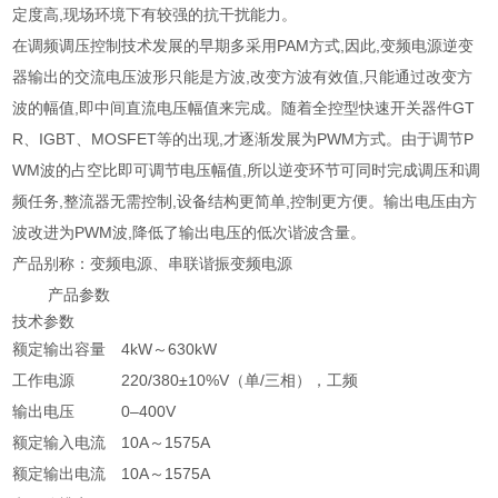
定度高,现场环境下有较强的抗干扰能力。
在调频调压控制技术发展的早期多采用PAM方式,因此,变频电源逆变
器输出的交流电压波形只能是方波,改变方波有效值,只能通过改变方
波的幅值,即中间直流电压幅值来完成。随着全控型快速开关器件GT
R、IGBT、MOSFET等的出现,才逐渐发展为PWM方式。由于调节P
WM波的占空比即可调节电压幅值,所以逆变环节可同时完成调压和调
频任务,整流器无需控制,设备结构更简单,控制更方便。输出电压由方
波改进为PWM波,降低了输出电压的低次谐波含量。
产品别称：变频电源、串联谐振变频电源
产品参数
技术参数
额定输出容量
4kW～630kW
工作电源
220/380±10%V（单/三相），工频
输出电压
0–400V
额定输入电流
10A～1575A
额定输出电流
10A～1575A