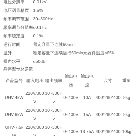
电压分辨率
0.01kV
电压测量精度
1.5%
频率调节范围
30–300Hz
频率调节分辨率
≤0.1Hz
频率稳定度
0.1%
运行时间
额定容量下连续60min
温升
额定容量下连续运行60min元器件温度≤65K
噪声水平
≤50dB
具体型号及参数
输出电
输出电
产品型号
输入电压
输出频率
尺寸
重量
压
流
220V/380
30~300H
UHV-4kW
0~400V
10A
400*280*400
8kg
V
z
220V/380
30~300H
UHV-6kW
0~400V
15A
400*280*400
8kg
V
z
UHV-7.5k
220V/380
30~300H
0~400V
18.75A
400*280*400
10kg
W
V
z