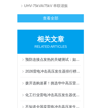
UHV-75kVA/75kV 串联谐振
查看全部
相关文章
RELATED ARTICLES
预防连接点发热的关键测试：如何选择一台适用的回路电阻测试仪
2026雷电冲击高压发生器排行榜：全国优选品牌与选购全攻略
拨开选购迷雾！挑选华中高压雷电冲击高压发生器，认准武汉这家本土实力派！
化工行业雷电冲击高压发生器优选口碑厂家，武汉三家企业值得信赖
不知道全国卖雷电冲击高压发生器的厂家排名？看看这篇就明白了！