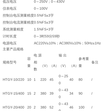
低压电压
0～250V；0～430V
仪表电压
0～100V
控制台电压测量精度
0.5%FS±3字
控制台电流测量精度
0.5%FS±3字
系统测量精度
1.5%FS+3字
计时长度
0～3时59分59秒
电源电压
AC220V±10%；AC380V±10%；50Hz±1Hz
主要产品规格
电 源
输 出
容
参考重
规格型号
相
备注
量
（V）
（A）
（V）
（A）
量
数
0～25
HTGY-10/220
10
1
220
45
40
80
/
0
0～43
HTGY-15/400
15
2
380
39
34
90
/
0
0～43
HTGY-20/400
20
2
380
52
46
100
/
0