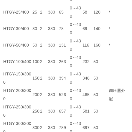
0～43
HTGY-25/400
25
2
380
65
58
120
/
0
0～43
HTGY-30/400
30
2
380
78
69
140
/
0
0～43
HTGY-50/400
50
2
380
131
116
160
/
0
0～43
HTGY-100/400
100
2
380
263
232
50
0
HTGY-150/300
0～43
150
2
380
394
348
50
0
0
HTGY-200/300
0～43
调压器外
200
2
380
526
465
50
0
0
配
HTGY-250/300
0～43
250
2
380
657
581
50
0
0
HTGY-300/300
0～43
300
2
380
789
697
50
0
0