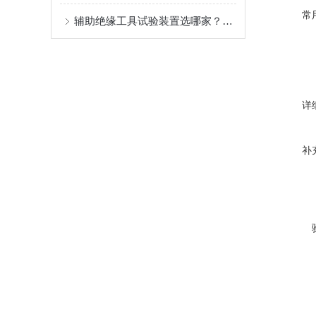
常
辅助绝缘工具试验装置选哪家？认准被国网、南网多次采购的品牌！
详
补