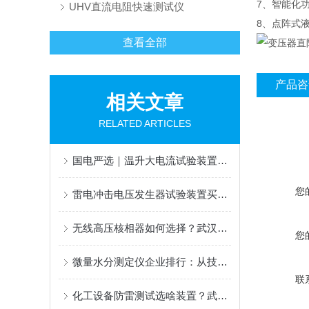
7、智能化
UHV直流电阻快速测试仪
8、点阵式
查看全部
产品咨
相关文章
RELATED ARTICLES
国电严选｜温升大电流试验装置怎么选，武汉特高压与承试电气技术工况解析
您
雷电冲击电压发生器试验装置买哪家靠谱？真实用户讲述武汉特高压使用实录
无线高压核相器如何选择？武汉特高压电力科技的产品与服务观察
您
微量水分测定仪企业排行：从技术到应用看武汉特高压的解题思路
联
化工设备防雷测试选啥装置？武汉特高压入围品牌排行前有底气！