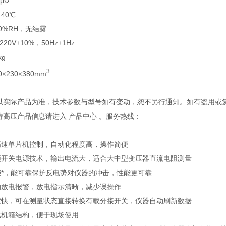
1μΩ
～40℃
90%RH，无结露
220V±10%，50Hz±1Hz
kg
3
0×230×380mm
观以实际产品为准，技术参数与型号如有变动，恕不另行通知。如有盗用或
多特高压产品信息请进入 产品中心 。服务热线：
高速单片机控制，自动化程度高，操作简便
频开关电源技术，输出电流大，适合大中型变压器直流电阻测量
能*，能可靠保护反电势对仪器的冲击，性能更可靠
响放电报警，放电指示清晰，减少误操作
度快，可在测量状态直接转换有载分接开关，仪器自动刷新数据
式机箱结构，便于现场使用