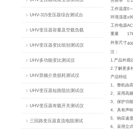
分辨率
0.
工作温度
0
UHV-315变压器综合测试台
环境湿度
≤
工作电源
AC
UHV变压器容量及空载负载
重量
17
外形尺寸
40
UHV变压器变比组别测试仪
注：
UHV多功能变比测试仪
1.产品外
2.了解更
UHV异频介质损耗测试仪
产品特征
1、整机由
UHV变压器短路阻抗测试仪
2、采用高
3、保护功
UHV变压器有载开关测试仪
4、具有声
5、响应速
三回路变压器直流电阻测试
6、采用立