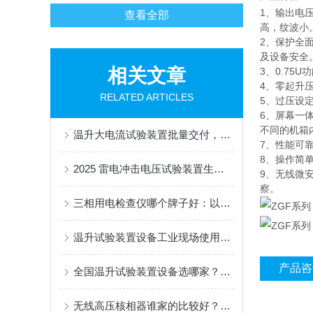
1、输出电
查看全部
高，纹波小
2、保护全
及设备安全
相关文章
3、0.75
4、零起升
RELATED ARTICLES
5、过压设
6、屏幕一
不同的机箱
温升大电流试验装置批量交付，武汉双企助力电力设备高效验证
7、性能可
8、操作简
2025 雷电冲击电压试验装置生产公司：特高压适配化工场景 精准高效获认可
9、无线微
察。
三相用电检查仪哪个牌子好：以武汉特高压产品为例看核心功能集成
温升试验装置设备工业现场使用，性能出众！武汉企业精准把脉设备热稳定
产品咨
全国温升试验装置设备选哪家？武汉这两家企业靠真实工况表现赢得回头客！
无线高压核相器谁家的比较好？探析武汉特高压无线高压核相器的应用