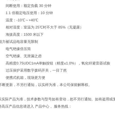
间断使用：额定负载 30 分钟
1.1 倍额定电压使用：10 分钟
温度：-10℃～+40℃
相对湿度：室温为 25℃时不大于 85%（无凝露）
海拔高度：1500 米以下
能力
被试品电容量无限制
电气绝缘倍压筒
空气绝缘、无泄漏之虑
高精度0.75UDC1mA单触按钮（精度≤1.0%），氧化锌避雷器试验
过压保护采用数字拨码开关，一目了然
便携式机箱，现场更方便
不断更新，不另行通知，以实样为准，本公司保留解释权。
观以实际产品为准，技术参数与型号如有变动，恕不另行通知。如有盗用或
多特高压产品信息请进入 产品中心 。服务热线：