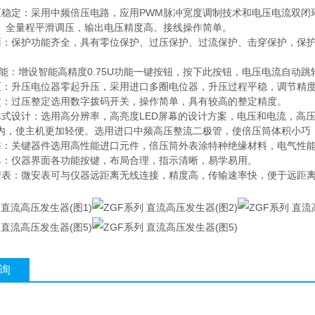
压稳定：采用中频倍压电路，应用PWM脉冲宽度调制技术和电压电流双闭
。全量程平滑调压，输出电压精度高。接线操作简单。
面：保护功能齐全，具有零位保护、过压保护、过流保护、击穿保护，保
。
U功能：增设智能高精度0.75U功能一键按钮，按下此按钮，电压电流自动跳
压：升压电位器零起升压，采用进口多圈电位器，升压过程平稳，调节精
定：过压整定选用数字拨码开关，操作简单，具有较高的整定精度。
体式设计：选用高分辨率，高亮度LED屏幕的设计方案，电压和电流，高
内，使主机更加轻便。选用进口中频高压整流二极管，使倍压筒体积小巧
靠：关键器件选用高性能进口元件，倍压筒外表涂特种绝缘材料，电气性
单：仪器界面各功能按键，布局合理，指示清晰，易学易用。
安表：微安表可与仪器远距离无线连接，精度高，传输速率快，便于远距
询