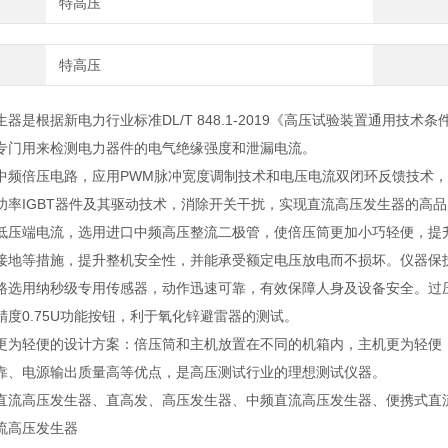
特高压
特高压
器是根据新电力行业标准DL/T 848.1-2019《高压试验装置通用技
专门用来检测电力器件的电气绝缘强度和泄漏电流。
中频倍压电路，应用PWM脉冲宽度调制技术和电压电流双闭环反馈技术
功率IGBT器件及其驱动技术，消除开关干扰，实现直流高压发生器的高
低压端电流，选用进口中频高压整流二极管，使倍压筒更加小巧轻便，提升
接地等措施，提升整机安全性，并能承受额定电压放电而不损坏。仪器保
路选用纳秒级专用传感器，动作迅速可靠，有效保障人身及设备安全。过
精度0.75U功能按钮，利于氧化锌避雷器的测试。
更为轻便的设计方案：倍压筒和主机放置在不同的机箱内，主机更为轻便
靠、电源输出质量高等优点，是高压测试行业的理想测试仪器。
直流高压发生器、直高发、高压发生器、中频直流高压发生器、便携式直
流高压发生器